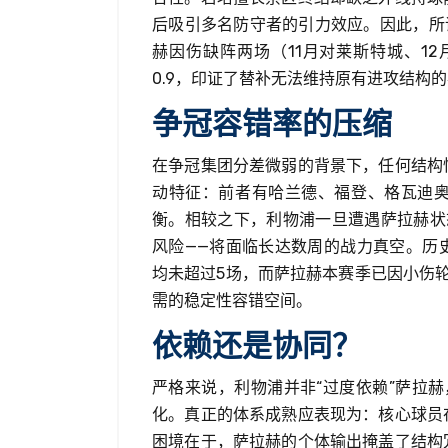
后吸引多名防守者的引力效应。因此，所
赫因伤缺阵两场（11月对莱斯特城、1
0.9，印证了替补无法维持原有进攻结构
争冠容错率的压缩
在争冠集团分差微弱的背景下，任何结构
动特征：前者有哈兰德、福登、格瓦迪
衡。相较之下，利物浦一旦遭遇萨拉赫状态
风险——将面临长达数周的战力真空。历
均未超过5场，而萨拉赫本赛季已因小伤
需的稳定性容错空间。
依赖还是协同？
严格来说，利物浦并非“过度依赖”萨拉赫
化。真正的体系成熟应表现为：核心球员
困境在于，萨拉赫的个体输出掩盖了结构