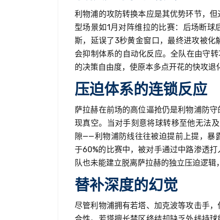
利物浦的攻防转换本应是其优势环节，但
型场景如1月对阵维拉的比赛：后场断球
斯，延误了3秒黄金窗口，最终进攻被化
会抑制体系的自动化反应。全队在由守转
的决策自由度，使原本多点开花的快攻退
压迫体系的连锁反应
萨拉赫在前场的高位逼抢仍是利物浦防守
现真空。当对手刻意将球转移至他无法及
隙——利物浦防线往往被迫提前上提，暴
于60%的比赛中，被对手通过中路渗透打
队也未能建立脱离萨拉赫的独立压迫逻辑
替补深度的幻觉
尽管利物浦拥有若塔、加克波等攻击手，
合性。若塔擅长禁区终结却缺乏外线持球