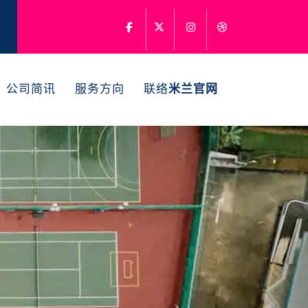
公司简讯
服务方向
联络
米兰官网