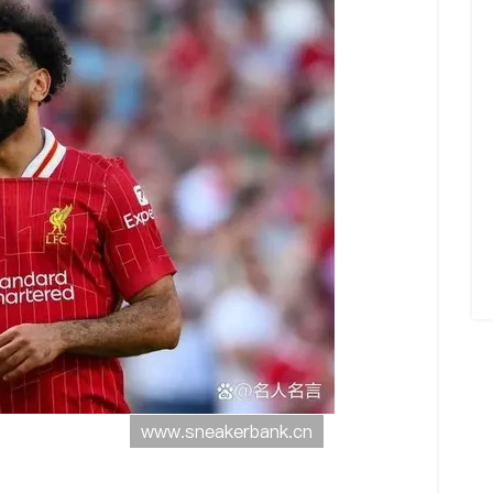
0奥地
英格兰世界杯冠
分，末
军概率排行榜
旦形势
2026-06-26