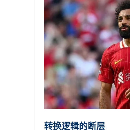
比利时世界杯32
阿根廷2-
强赛程：淘汰赛
利后积6
首轮对手信息更
轮面对约
新
占优
26-07-01
2026-06-27
转换逻辑的断层