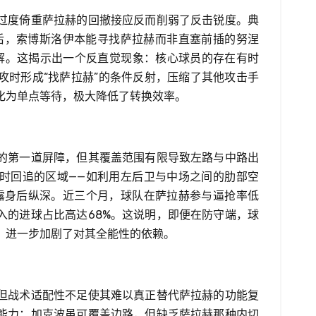
过度倚重萨拉赫的回撤接应反而削弱了反击锐度。典
后，索博斯洛伊本能寻找萨拉赫而非直塞前插的努涅
解。这揭示出一个反直觉现象：核心球员的存在有时
攻时形成“找萨拉赫”的条件反射，压缩了其他攻击手
化为单点等待，极大降低了转换效率。
的第一道屏障，但其覆盖范围有限导致左路与中路出
时回追的区域——如利用左后卫与中场之间的肋部空
露身后纵深。近三个月，球队在萨拉赫参与逼抢率低
入的进球占比高达68%。这说明，即便在防守端，球
，进一步加剧了对其全能性的依赖。
但战术适配性不足使其难以真正替代萨拉赫的功能复
能力；加克波虽可覆盖边路，但缺乏萨拉赫那种内切