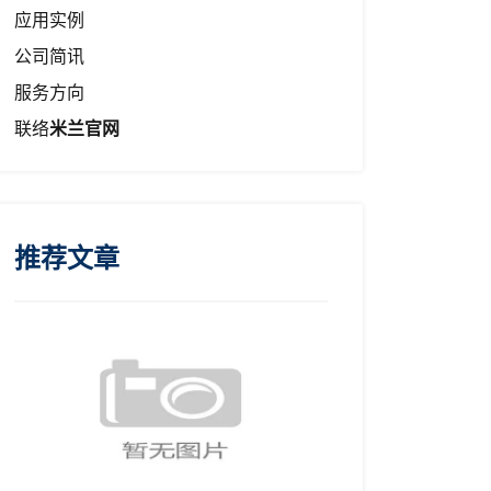
应用实例
公司简讯
服务方向
联络
米兰官网
推荐文章