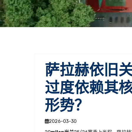
萨拉赫依旧
过度依赖其
形势？
2026-03-30