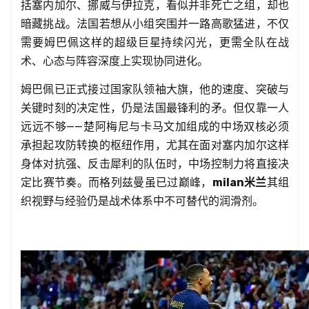
括塞内加尔、挪威与伊拉克，看似并非死亡之组，却也
暗藏挑战。法国若想从小组突围并一路高歌猛进，不仅
需要姆巴佩这样的超级巨星持续闪光，更需全队在战
术、心态与阵容深度上实现协同进化。
姆巴佩已正式接过国家队领袖大旗，他的速度、突破与
关键时刻的决定性，仍是法国最锋利的矛。但仅靠一人
远远不够——楚阿梅尼与卡马文加组成的中场双核必须
承担起攻防转换的枢纽作用，尤其在面对塞内加尔这样
身体对抗强、反击犀利的队伍时，中场控制力将直接决
定比赛节奏。而格列兹曼虽已过巅峰，
milan米兰
其组
织视野与经验仍是战术体系中不可替代的润滑剂。