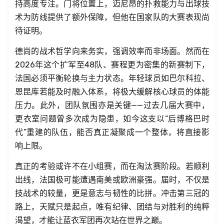
持高度专注。门将位置上，迈尼昂的扑救能力与出球技
术为防线提供了额外保障，但他在国家队的大赛表现尚
待证明。
德尚的战术哲学向来务实，强调效率而非场面。然而在
2026年这个扩军至48队、赛程更为密集的新赛制下，
法国必须平衡轮换与主力状态。年轻球员如巴尔科拉、
恩昆库若能及时融入体系，将极大缓解核心球员的体能
压力。此外，团队氛围亦是关键——过去几届大赛中，
更衣室问题曾多次成为隐患，如今这支以“后博格巴时
代”重建的队伍，能否真正凝聚成一个整体，将直接影
响上限。
真正的考验或许不在小组赛，而在淘汰赛阶段。若顺利
出线，法国极可能遭遇南美或欧洲豪强。届时，不仅是
技战术的较量，更是意志与韧性的比拼。冲击第三冠的
路上，天赋只是起点，唯有纪律、团结与对胜利的纯粹
渴望，才能让蓝衣军团再次站在世界之巅。