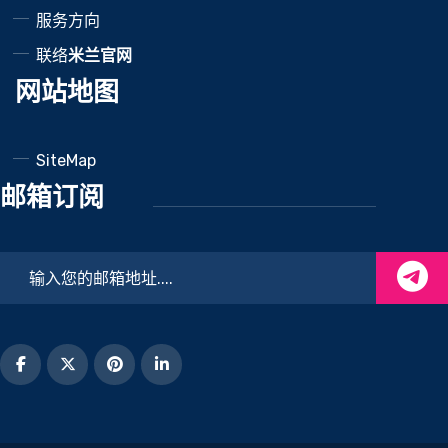
服务方向
联络
米兰官网
网站地图
SiteMap
邮箱订阅