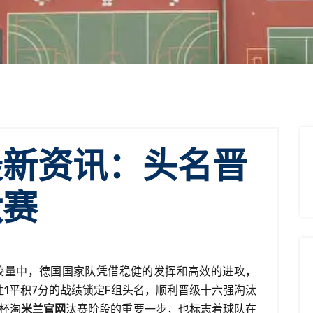
最新资讯：头名晋
汰赛
键较量中，德国国家队凭借稳健的发挥和高效的进攻，
胜1平积7分的战绩锁定F组头名，顺利晋级十六强淘汰
界杯淘
米兰官网
汰赛阶段的重要一步，也标志着球队在