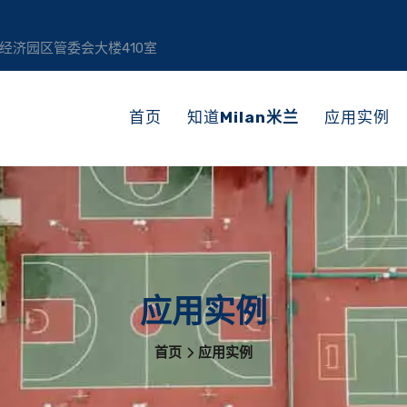
经济园区管委会大楼410室
首页
知道
Milan米兰
应用实例
应用实例
首页
应用实例