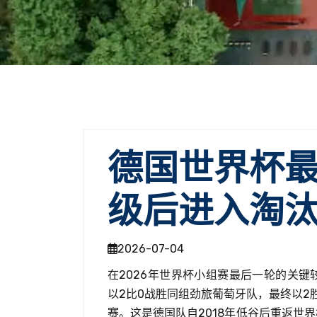
德国世界杯
级后进入淘
2026-07-04
在2026年世界杯小组赛最后一轮的关
以2比0战胜同组劲旅葡萄牙队，最终以2
赛。这是德国队自2018年低谷后重返世