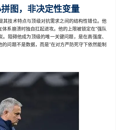
心拼图，非决定性变量
是其技术特点与顶级对抗需求之间的结构性错位。他
在体系崩溃时独自扛起进攻。他的上限被锁定在“强队
送炭。阻碍他成为顶级的唯一关键问题，是在高强度、
他的问题不是数据，而是“在对方严防死守下依然能制