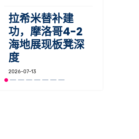
拉希米替补建
拉希米
功，摩洛哥4-2
功，摩
海地展现板凳深
海地展
度
度
2026-07-13
2026-07-13