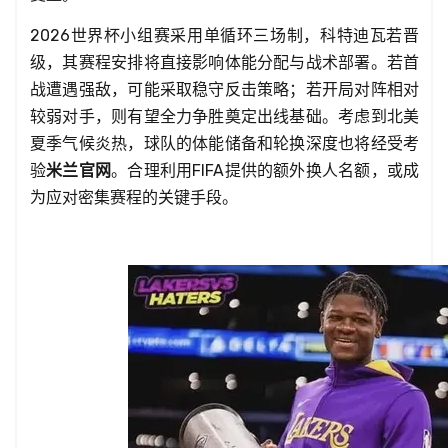
2026世界杯小组赛采用单循环三场制，科特迪瓦若晋
级，其赛程安排将直接影响体能分配与战术部署。若首
战遭遇强敌，可能采取稳守反击策略；若开局对阵相对
较弱对手，则有望全力争胜奠定出线基础。考虑到北美
夏季气候炎热，球队的体能储备和轮换深度也将经受考
验
米兰官网
。合理利用FIFA提供的额外换人名额，或成
为应对密集赛程的关键手段。