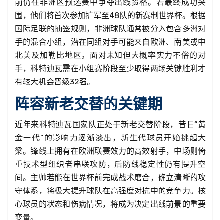
前仍在非洲区预选赛中争夺出线资格。若最终成功突
围，他们将首次参加扩军至48队的新赛制世界杯。根据
国际足联的抽签规则，非洲球队通常被分入包含多洲对
手的混合小组，潜在同组对手可能来自欧洲、南美或中
北美及加勒比地区。面对未知但大概率实力不俗的对
手，科特迪瓦需在小组赛阶段至少取得两场关键胜利才
有较大机会晋级32强。
阵容新老交替的关键期
近年来科特迪瓦国家队正处于新老交替阶段，昔日“黄
金一代”的影响力逐渐淡出，新生代球员开始挑起大
梁。锋线上拥有在欧洲联赛效力的高效射手，中场则倚
重技术型组织者串联攻防，后防线稳定性仍有提升空
间。主帅若能在世界杯前完成战术磨合，确立清晰的攻
守体系，将极大提升球队在高强度对抗中的竞争力。核
心球员的状态和伤病情况，将成为决定出线前景的重要
变量。