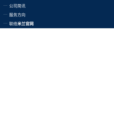
公司简讯
服务方向
联络
米兰官网
网站地图
SiteMap
邮箱订阅