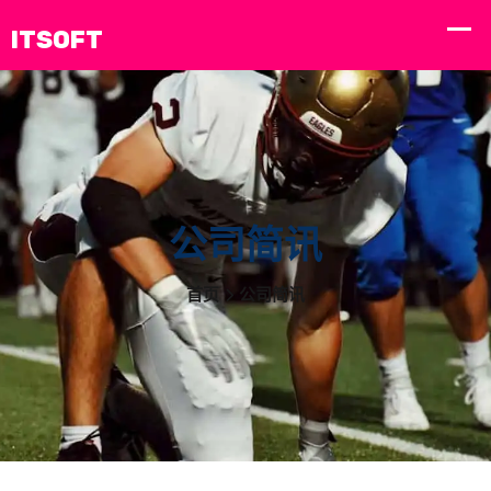
公司简讯
首页
公司简讯