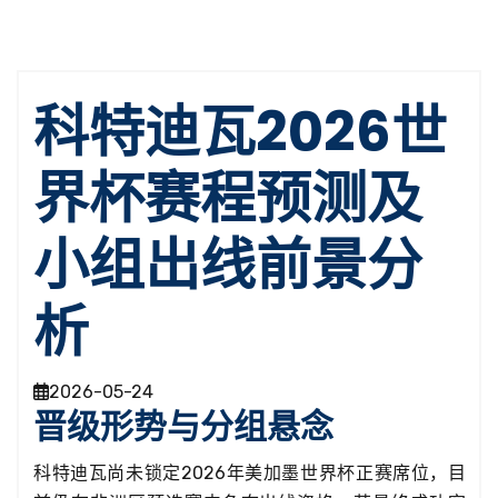
科特迪瓦2026世
界杯赛程预测及
小组出线前景分
析
2026-05-24
晋级形势与分组悬念
科特迪瓦尚未锁定2026年美加墨世界杯正赛席位，目