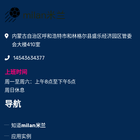
内蒙古自治区呼和浩特市和林格尔县盛乐经济园区管委
会大楼410室
14543634377
上班时间
周一至周六：上午8点至下午5点
周日休息
导航
知道
milan米兰
应用实例