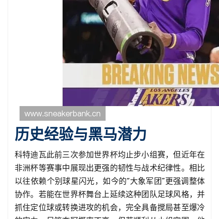
历史经验与黑马潜力
科特迪瓦此前三次参加世界杯均止步小组赛，但近年在
非洲杯等赛事中展现出更强的韧性与战术纪律性。相比
以往依赖个别球星闪光，如今的“大象军团”更强调整体
协作。若能在世界杯舞台上延续这种团队足球风格，并
抓住定位球或转换进攻的机会，完全具备搅局甚至爆冷