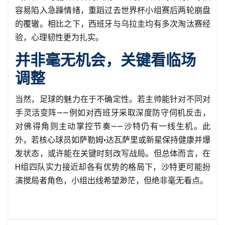
容易陷入急躁情绪，重蹈过去世界杯小组赛后两轮崩盘
的覆辙。相比之下，西班牙与乌拉圭均有多次淘汰赛经
验，心理韧性更为扎实。
并非毫无机会，关键看临场
调整
当然，足球的魅力在于不确定性。若主帅能针对不同对
手灵活变阵——例如对西班牙采取深度防守伺机反击，
对佛得角则主动掌控节奏——沙特仍有一线生机。此
外，若核心球员如萨勒姆·达瓦萨里或新星保持健康并爆
发状态，或许能在关键时刻改写战局。但总体而言，在
H组四队实力接近却各有优势的格局下，沙特更可能扮
演搅局者角色，小组出线希望渺茫，但绝非毫无看点。