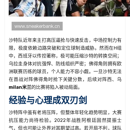
沙特队近年来主打高压逼抢与快速反击，中场控制力有
限，极度依赖边路突破和定位球制造威胁。然而在H组
中，西班牙以传控著称，极可能压缩沙特的转换空间；
乌拉圭身体对抗强悍、防线组织严密；佛得角则拥有欧
洲联赛历练的球员，个人能力不容小觑。一旦沙特无法
在首战对阵佛得角时抢下关键分数，后续对阵西、乌
milan米兰
的比赛将陷入被动局面。
经验与心理成双刃剑
沙特阵中虽有老将压阵，但整体年轻化趋势明显，大赛
抗压能力尚待检验。2022年战胜阿根廷固然提振士
气，但也可能让外界对其期望过高。若开局不利，球队